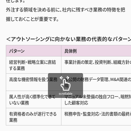
在します。
外注する領域を決める前に、社内に残すべき業務の特徴を把
握しておくことが重要です。
＜アウトソーシングに向かない業務の代表的なパター
パターン
具体例
経営判断・戦略立案に直結
事業計画の策定、投資判断、組織方針
する業務
高度な機密情報を扱う業務
未公開の財務データ管理、M&A関連
成
scrollable
属人性が高く標準化できて
マニュアル未整備の独自フロー、暗黙
いない業務
した顧客対応
有資格者のみが遂行できる
税務申告・監査対応・法的書類の最終
業務