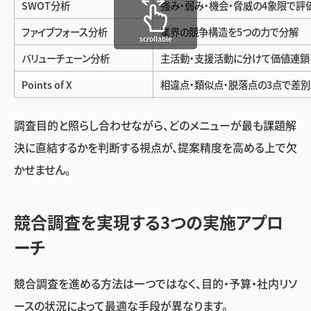
SWOT分析
強み・弱み・機会・脅威の4象限で評
ファイブフォース分析
業界の競争構造を5つの力で分解
scrollable
バリューチェーン分析
主活動・支援活動に分けて価値連鎖
Points of X
相違点・類似点・脱落点の3点で差
調査目的と照らし合わせながら、どのメニューが最も課題解
決に直結するかを判断する視点が、提案精度を高める上で欠
かせません。
競合調査を実現する3つの実施アプロ
ーチ
競合調査を進める方法は一つではなく、目的・予算・社内リソ
ースの状況によって最適な手段が異なります。